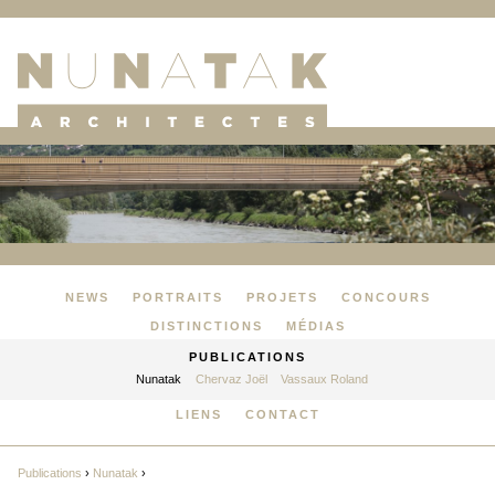
NEWS
PORTRAITS
PROJETS
CONCOURS
DISTINCTIONS
MÉDIAS
PUBLICATIONS
Nunatak
Chervaz Joël
Vassaux Roland
LIENS
CONTACT
Publications
›
Nunatak
›