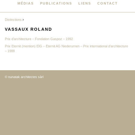
MÉDIAS
PUBLICATIONS
LIENS
CONTACT
Distinctions
›
VASSAUX ROLAND
Prix d’architecture – Fondation Gaspoz – 1992
Prix Eternit (mention) EIG – Eternit AG Niederurnen – Prix international d’architecture
– 1988
© nunatak architectes sàrl