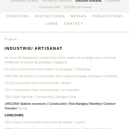
Institutions sociales
Institutions culturelles
Industrie/ Artisanat
Urbanisme
Ouvrages d’art
Direction de travaux
CONCOURS
DISTINCTIONS
MÉDIAS
PUBLICATIONS
LIENS
CONTACT
Projets
›
INDUSTRIE/ ARTISANAT
en cours A9 Salquenen | Construction d’une station de pompage avec un bassin
d’infiltration et locaux de pompage | Salgesch
en cours Construction d’une station de pompage | Tshüdanga
2022 Nant de Drance | Construction d’une station pompage turbinage | Châtelard
2017]Construction d’une microcentrale | Verdan
2017 Construction d’une microcentrale | Les Garettes
2012 Dépôt agricole | Construction | Martigny-Croix
1991/2004 Stations essences | Construction | Rsb Martigny/ Monthey/ Genève/
Yverdon/
Bavois
CONCOURS
2012 Gazel | Construction d’une usine de biogaz | Leytron
2008 Construction d’un centre de contrôle régional des véhicules et place de