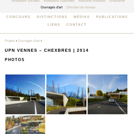
Institutions sociales
Institutions culturelles
Industrie/ Artisanat
Urbanisme
Ouvrages d’art
Direction de travaux
CONCOURS
DISTINCTIONS
MÉDIAS
PUBLICATIONS
LIENS
CONTACT
Projets
›
Ouvrages d’art
›
UPN VENNES – CHEXBRES | 2014
PHOTOS