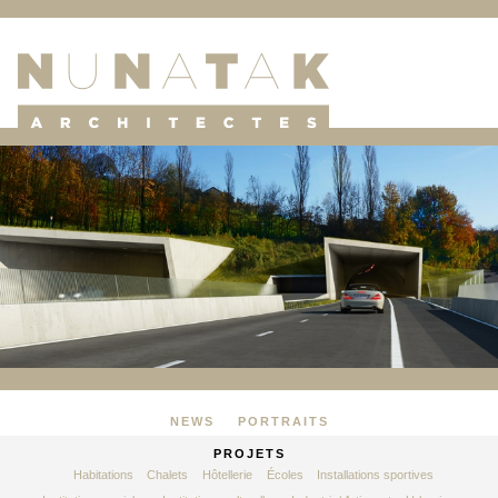
NEWS
PORTRAITS
PROJETS
Habitations
Chalets
Hôtellerie
Écoles
Installations sportives