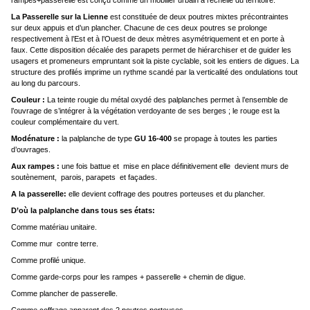
La Passerelle sur la Lienne
est constituée de deux poutres mixtes précontraintes
sur deux appuis et d’un plancher. Chacune de ces deux poutres se prolonge
respectivement à l’Est et à l’Ouest de deux mètres asymétriquement et en porte à
faux. Cette disposition décalée des parapets permet de hiérarchiser et de guider les
usagers et promeneurs empruntant soit la piste cyclable, soit les entiers de digues. La
structure des profilés imprime un rythme scandé par la verticalité des ondulations tout
au long du parcours.
Couleur :
La teinte rougie du métal oxydé des palplanches permet à l’ensemble de
l’ouvrage de s’intégrer à la végétation verdoyante de ses berges ; le rouge est la
couleur complémentaire du vert.
Modénature :
la palplanche de type
GU 16-400
se propage à toutes les parties
d’ouvrages.
Aux rampes :
une fois battue et mise en place définitivement elle devient murs de
soutènement, parois, parapets et façades.
A la passerelle:
elle devient coffrage des poutres porteuses et du plancher.
D’où la palplanche dans tous ses états:
Comme matériau unitaire.
Comme mur contre terre.
Comme profilé unique.
Comme garde-corps pour les rampes + passerelle + chemin de digue.
Comme plancher de passerelle.
Comme coffrage apparent des 2 poutres porteuses