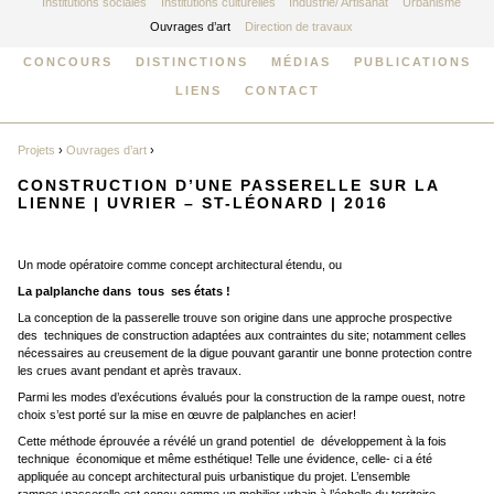
Institutions sociales
Institutions culturelles
Industrie/ Artisanat
Urbanisme
Ouvrages d’art
Direction de travaux
CONCOURS
DISTINCTIONS
MÉDIAS
PUBLICATIONS
LIENS
CONTACT
Projets
›
Ouvrages d’art
›
CONSTRUCTION D’UNE PASSERELLE SUR LA
LIENNE | UVRIER – ST-LÉONARD | 2016
Un mode opératoire comme concept architectural étendu, ou
La palplanche dans tous ses états !
La conception de la passerelle trouve son origine dans une approche prospective
des techniques de construction adaptées aux contraintes du site; notamment celles
nécessaires au creusement de la digue pouvant garantir une bonne protection contre
les crues avant pendant et après travaux.
Parmi les modes d’exécutions évalués pour la construction de la rampe ouest, notre
choix s’est porté sur la mise en œuvre de palplanches en acier!
Cette méthode éprouvée a révélé un grand potentiel de développement à la fois
technique économique et même esthétique! Telle une évidence, celle- ci a été
appliquée au concept architectural puis urbanistique du projet. L’ensemble
rampes+passerelle est conçu comme un mobilier urbain à l’échelle du territoire.