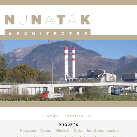
NEWS
PORTRAITS
PROJETS
Habitations
Chalets
Hôtellerie
Écoles
Installations sportives