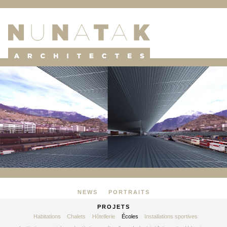
NEWS
PORTRAITS
PROJETS
Habitations
Chalets
Hôtellerie
Écoles
Installations sportives