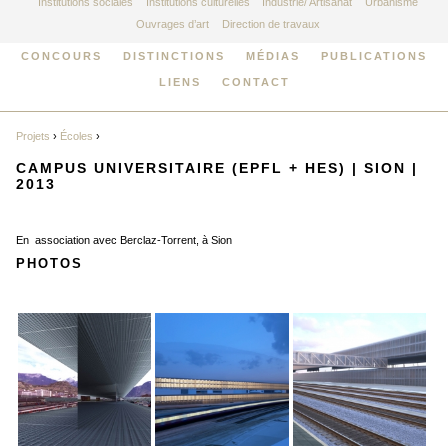
Institutions sociales
Institutions culturelles
Industrie/ Artisanat
Urbanisme
Ouvrages d’art
Direction de travaux
CONCOURS
DISTINCTIONS
MÉDIAS
PUBLICATIONS
LIENS
CONTACT
Projets
›
Écoles
›
CAMPUS UNIVERSITAIRE (EPFL + HES) | SION |
2013
En association avec Berclaz-Torrent, à Sion
PHOTOS