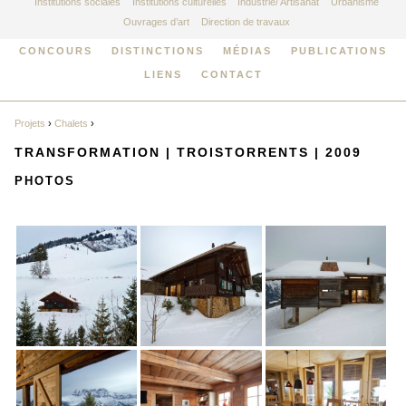
Institutions sociales
Institutions culturelles
Industrie/ Artisanat
Urbanisme
Ouvrages d’art
Direction de travaux
CONCOURS
DISTINCTIONS
MÉDIAS
PUBLICATIONS
LIENS
CONTACT
Projets
›
Chalets
›
TRANSFORMATION | TROISTORRENTS | 2009
PHOTOS