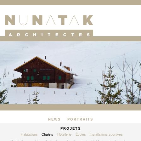
NEWS
PORTRAITS
PROJETS
Habitations
Chalets
Hôtellerie
Écoles
Installations sportives