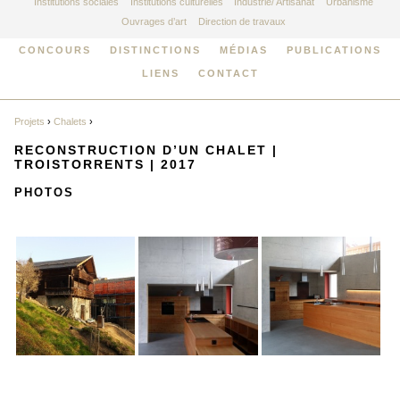
Institutions sociales
Institutions culturelles
Industrie/ Artisanat
Urbanisme
Ouvrages d’art
Direction de travaux
CONCOURS
DISTINCTIONS
MÉDIAS
PUBLICATIONS
LIENS
CONTACT
Projets
›
Chalets
›
RECONSTRUCTION D’UN CHALET |
TROISTORRENTS | 2017
PHOTOS