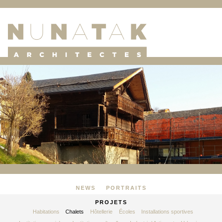
NEWS
PORTRAITS
PROJETS
Habitations
Chalets
Hôtellerie
Écoles
Installations sportives